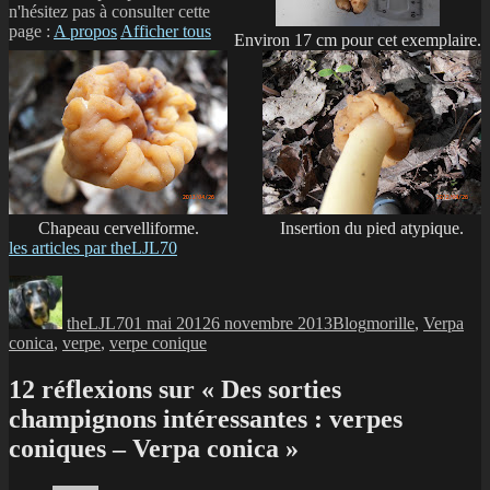
n'hésitez pas à consulter cette
page :
A propos
Afficher tous
Environ 17 cm pour cet exemplaire.
Chapeau cervelliforme.
Insertion du pied atypique.
les articles par theLJL70
Auteur
Publié
Catégories
Étiquettes
le
theLJL70
1 mai 2012
6 novembre 2013
Blog
morille
,
Verpa
conica
,
verpe
,
verpe conique
12 réflexions sur « Des sorties
champignons intéressantes : verpes
coniques – Verpa conica »