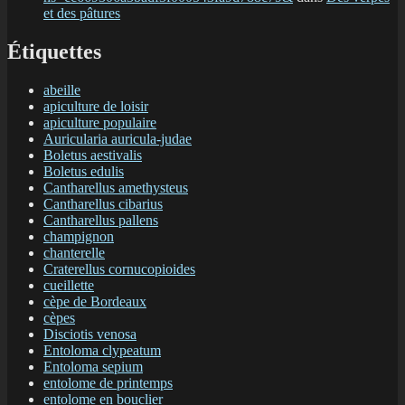
et des pâtures
Étiquettes
abeille
apiculture de loisir
apiculture populaire
Auricularia auricula-judae
Boletus aestivalis
Boletus edulis
Cantharellus amethysteus
Cantharellus cibarius
Cantharellus pallens
champignon
chanterelle
Craterellus cornucopioides
cueillette
cèpe de Bordeaux
cèpes
Disciotis venosa
Entoloma clypeatum
Entoloma sepium
entolome de printemps
entolome en bouclier