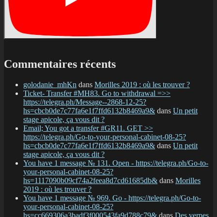
Commentaires récents
golodanie_mhKn
dans
Morilles 2019 : où les trouver ?
Ticket- Transfer #MH83. Go to withdrawal =>>
https://telegra.ph/Message--2868-12-25?
hs=cbcb0de7c77fa6e1f7ffd6132b8469a9&
dans
Un petit
stage apicole, ça vous dit ?
Email; You got a transfer #GR11. GET >>
https://telegra.ph/Go-to-your-personal-cabinet-08-25?
hs=cbcb0de7c77fa6e1f7ffd6132b8469a9&
dans
Un petit
stage apicole, ça vous dit ?
You have 1 message № 131. Open - https://telegra.ph/Go-to-
your-personal-cabinet-08-25?
hs=1117090b09cf74a2feea8d7cd61685db&
dans
Morilles
2019 : où les trouver ?
You have 1 message № 969. Go - https://telegra.ph/Go-to-
your-personal-cabinet-08-25?
hs=cc669306a3badf3f000543fa9d788c79&
dans
Des verpes