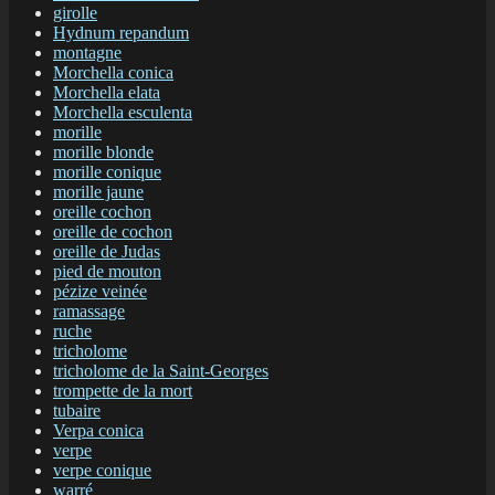
girolle
Hydnum repandum
montagne
Morchella conica
Morchella elata
Morchella esculenta
morille
morille blonde
morille conique
morille jaune
oreille cochon
oreille de cochon
oreille de Judas
pied de mouton
pézize veinée
ramassage
ruche
tricholome
tricholome de la Saint-Georges
trompette de la mort
tubaire
Verpa conica
verpe
verpe conique
warré