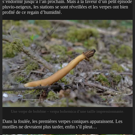
s’endormir jusqu’à l’an prochain. Mais à la faveur d’un petit épisode
pluvio-neigeux, les stations se sont réveillées et les verpes ont bien
profité de ce regain d’humidité.
Une verpe de bohême – verpa bohemica d’une taille impressionnante.
Dans la foulée, les premières verpes coniques apparaissent. Les
morilles ne devraient plus tarder, enfin s’il pleut…