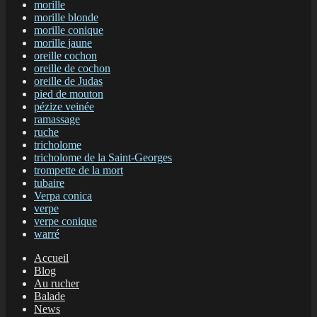
morille
morille blonde
morille conique
morille jaune
oreille cochon
oreille de cochon
oreille de Judas
pied de mouton
pézize veinée
ramassage
ruche
tricholome
tricholome de la Saint-Georges
trompette de la mort
tubaire
Verpa conica
verpe
verpe conique
warré
Accueil
Blog
Au rucher
Balade
News