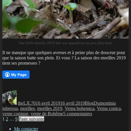
Une belle morille 2019 fait son apparition un peu plus haut.
Il ne manque que quelques averses et à peine plus de douceur pour
que la saison batte son plein. Et vous ? La saison des morilles 2019
tient ses promesses ?
Auteur
Publié
Catégories
Étiquettes
le
theLJL70
16 avril 2019
16 avril 2019
Blog
Dumontinia
tuberosa
,
morilles
,
morilles 2019
,
Verpa bohemica
,
Verpa conica
,
sur
verpe conique
,
verpe de Bohême
5 commentaires
Navigation
Page
Page
Page
Morilles
1
2
…
9
Page suivante
2019
des
Me contacter
: