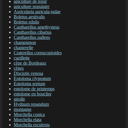
apiculture de loisir
apiculture populaire
Auricularia auricula-judae
Boletus aestivalis
Boletus edulis
Cantharellus amethysteus
Cantharellus cibarius
Cantharellus pallens
champignon
chanterelle
Craterellus cornucopioides
cueillette
cèpe de Bordeaux
cèpes
Disciotis venosa
Entoloma clypeatum
Entoloma sepium
entolome de printemps
entolome en bouclier
girolle
Hydnum repandum
montagne
Morchella conica
Morchella elata
Morchella esculenta