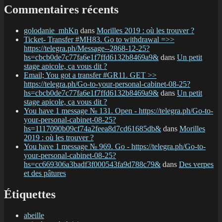
Commentaires récents
golodanie_mhKn
dans
Morilles 2019 : où les trouver ?
Ticket- Transfer #MH83. Go to withdrawal =>>
https://telegra.ph/Message--2868-12-25?
hs=cbcb0de7c77fa6e1f7ffd6132b8469a9&
dans
Un petit
stage apicole, ça vous dit ?
Email; You got a transfer #GR11. GET >>
https://telegra.ph/Go-to-your-personal-cabinet-08-25?
hs=cbcb0de7c77fa6e1f7ffd6132b8469a9&
dans
Un petit
stage apicole, ça vous dit ?
You have 1 message № 131. Open - https://telegra.ph/Go-to-
your-personal-cabinet-08-25?
hs=1117090b09cf74a2feea8d7cd61685db&
dans
Morilles
2019 : où les trouver ?
You have 1 message № 969. Go - https://telegra.ph/Go-to-
your-personal-cabinet-08-25?
hs=cc669306a3badf3f000543fa9d788c79&
dans
Des verpes
et des pâtures
Étiquettes
abeille