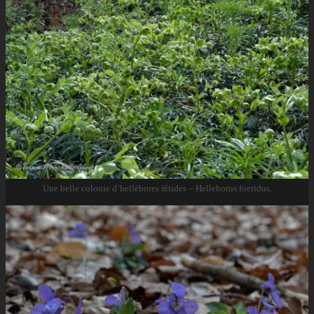
Une belle colonie d’hellébores fétides – Helleborus foetidus.