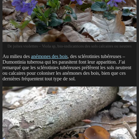
De jolies violettes – Viola sp, bio-indicatrices des sols calcaires ou neutres
Au milieu des
anémones des bois
, des sclérotinies tubéreuses –
Dumontinia tuberosa qui les parasitent font leur apparition. J’ai
remarqué que les sclérotinies tubéreuses préfèrent les sols neutrent
ou calcaires pour coloniser les anémones des bois, bien que ces
dernières fréquentent tout type de sol.