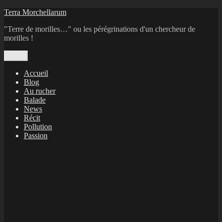
Aller
Terra Morchellarum
au
"Terre de morilles…" ou les pérégrinations d'un chercheur de
contenu
morilles !
Menu
Accueil
Blog
Au rucher
Balade
News
Récit
Pollution
Passion