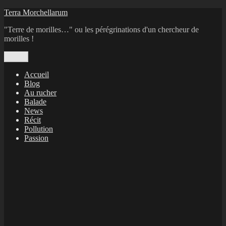
Aller
Terra Morchellarum
au
"Terre de morilles…" ou les pérégrinations d'un chercheur de
contenu
morilles !
Menu
Accueil
Blog
Au rucher
Balade
News
Récit
Pollution
Passion