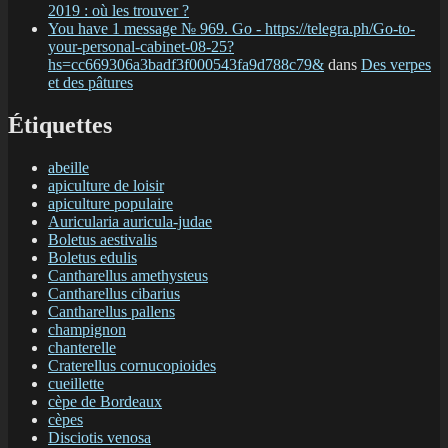
2019 : où les trouver ?
You have 1 message № 969. Go - https://telegra.ph/Go-to-
your-personal-cabinet-08-25?
hs=cc669306a3badf3f000543fa9d788c79&
dans
Des verpes
et des pâtures
Étiquettes
abeille
apiculture de loisir
apiculture populaire
Auricularia auricula-judae
Boletus aestivalis
Boletus edulis
Cantharellus amethysteus
Cantharellus cibarius
Cantharellus pallens
champignon
chanterelle
Craterellus cornucopioides
cueillette
cèpe de Bordeaux
cèpes
Disciotis venosa