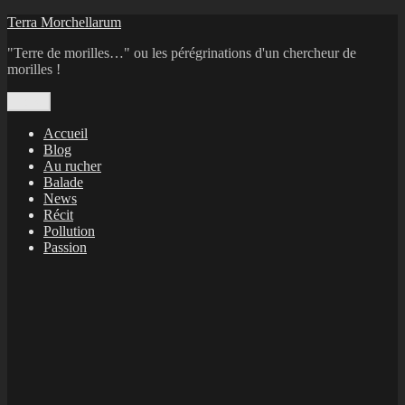
Aller
Terra Morchellarum
au
"Terre de morilles…" ou les pérégrinations d'un chercheur de
contenu
morilles !
Menu
Accueil
Blog
Au rucher
Balade
News
Récit
Pollution
Passion