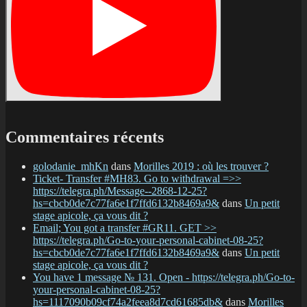
Commentaires récents
golodanie_mhKn
dans
Morilles 2019 : où les trouver ?
Ticket- Transfer #MH83. Go to withdrawal =>>
https://telegra.ph/Message--2868-12-25?
hs=cbcb0de7c77fa6e1f7ffd6132b8469a9&
dans
Un petit
stage apicole, ça vous dit ?
Email; You got a transfer #GR11. GET >>
https://telegra.ph/Go-to-your-personal-cabinet-08-25?
hs=cbcb0de7c77fa6e1f7ffd6132b8469a9&
dans
Un petit
stage apicole, ça vous dit ?
You have 1 message № 131. Open - https://telegra.ph/Go-to-
your-personal-cabinet-08-25?
hs=1117090b09cf74a2feea8d7cd61685db&
dans
Morilles