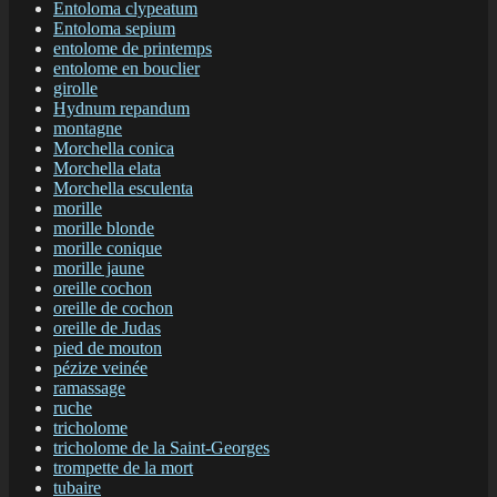
Entoloma clypeatum
Entoloma sepium
entolome de printemps
entolome en bouclier
girolle
Hydnum repandum
montagne
Morchella conica
Morchella elata
Morchella esculenta
morille
morille blonde
morille conique
morille jaune
oreille cochon
oreille de cochon
oreille de Judas
pied de mouton
pézize veinée
ramassage
ruche
tricholome
tricholome de la Saint-Georges
trompette de la mort
tubaire