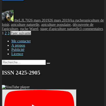
Auteur
Publié
Catégories
Étiquettes
le
theLJL70
26 mars 2019
26 mars 2019
Au rucher
apiculture de
loisir
,
apiculture naturelle
,
apiculture populaire
,
découverte de
su
l'apiculture
,
ruche Warré
,
stage d'apiculture naturelle
3 commentaires
Navigation
Page
Page
Page
Ps
1
2
3
Page suivante
!
des
Me contacter
le
A propos
articles
ca
Publicité
2
Licence
d
st
Recherche
d’
Recherche
pour :
na
es
ISSN 2425-2905
là
!