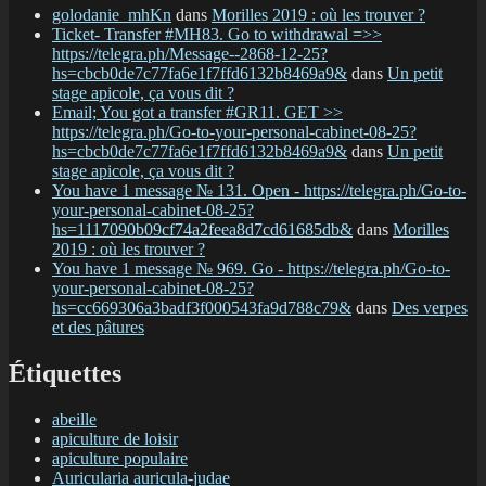
golodanie_mhKn
dans
Morilles 2019 : où les trouver ?
Ticket- Transfer #MH83. Go to withdrawal =>>
https://telegra.ph/Message--2868-12-25?
hs=cbcb0de7c77fa6e1f7ffd6132b8469a9&
dans
Un petit
stage apicole, ça vous dit ?
Email; You got a transfer #GR11. GET >>
https://telegra.ph/Go-to-your-personal-cabinet-08-25?
hs=cbcb0de7c77fa6e1f7ffd6132b8469a9&
dans
Un petit
stage apicole, ça vous dit ?
You have 1 message № 131. Open - https://telegra.ph/Go-to-
your-personal-cabinet-08-25?
hs=1117090b09cf74a2feea8d7cd61685db&
dans
Morilles
2019 : où les trouver ?
You have 1 message № 969. Go - https://telegra.ph/Go-to-
your-personal-cabinet-08-25?
hs=cc669306a3badf3f000543fa9d788c79&
dans
Des verpes
et des pâtures
Étiquettes
abeille
apiculture de loisir
apiculture populaire
Auricularia auricula-judae