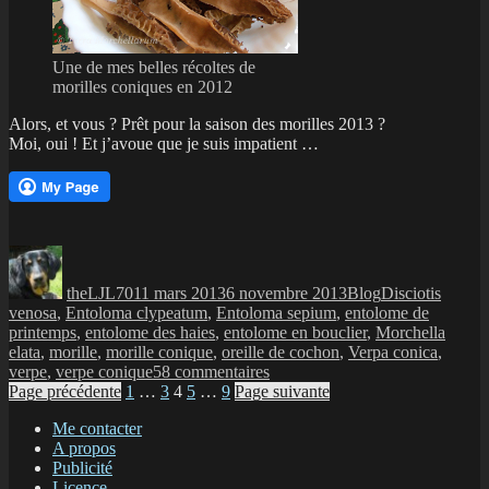
Une de mes belles récoltes de
morilles coniques en 2012
Alors, et vous ? Prêt pour la saison des morilles 2013 ?
Moi, oui ! Et j’avoue que je suis impatient …
Auteur
Publié
Catégories
Étiquettes
le
theLJL70
11 mars 2013
6 novembre 2013
Blog
Disciotis
venosa
,
Entoloma clypeatum
,
Entoloma sepium
,
entolome de
printemps
,
entolome des haies
,
entolome en bouclier
,
Morchella
elata
,
morille
,
morille conique
,
oreille de cochon
,
Verpa conica
,
sur
verpe
,
verpe conique
58 commentaires
Navigation
Page
Page
Page
Page
Page
Morilles
Page précédente
1
…
3
4
5
…
9
Page suivante
2013
des
Me contacter
:
A propos
articles
prêt
Publicité
pour
Licence
la