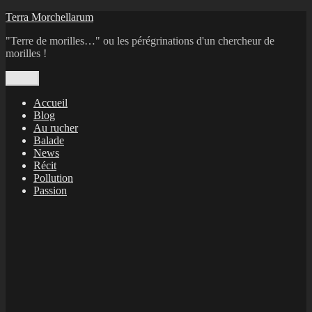
Aller
Terra Morchellarum
au
"Terre de morilles…" ou les pérégrinations d'un chercheur de
contenu
morilles !
Menu
Accueil
Blog
Au rucher
Balade
News
Récit
Pollution
Passion