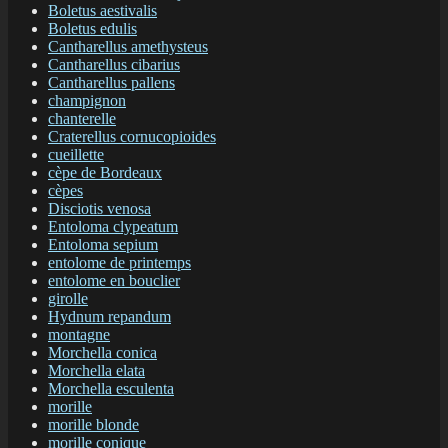
Boletus aestivalis
Boletus edulis
Cantharellus amethysteus
Cantharellus cibarius
Cantharellus pallens
champignon
chanterelle
Craterellus cornucopioides
cueillette
cèpe de Bordeaux
cèpes
Disciotis venosa
Entoloma clypeatum
Entoloma sepium
entolome de printemps
entolome en bouclier
girolle
Hydnum repandum
montagne
Morchella conica
Morchella elata
Morchella esculenta
morille
morille blonde
morille conique