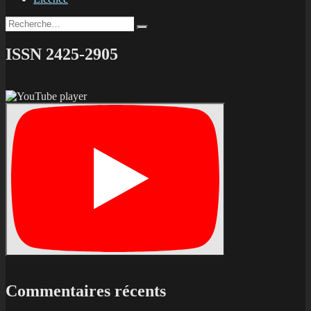
saison
Recherche
?
Recherche
pour :
ISSN 2425-2905
Commentaires récents