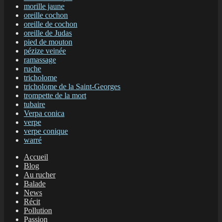
morille jaune
oreille cochon
oreille de cochon
oreille de Judas
pied de mouton
pézize veinée
ramassage
ruche
tricholome
tricholome de la Saint-Georges
trompette de la mort
tubaire
Verpa conica
verpe
verpe conique
warré
Accueil
Blog
Au rucher
Balade
News
Récit
Pollution
Passion