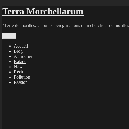
Aller
Terra Morchellarum
au
contenu
"Terre de morilles…" ou les pérégrinations d'un chercheur de morilles
Menu
Accueil
Blog
Au rucher
Balade
News
Récit
Pollution
Passion