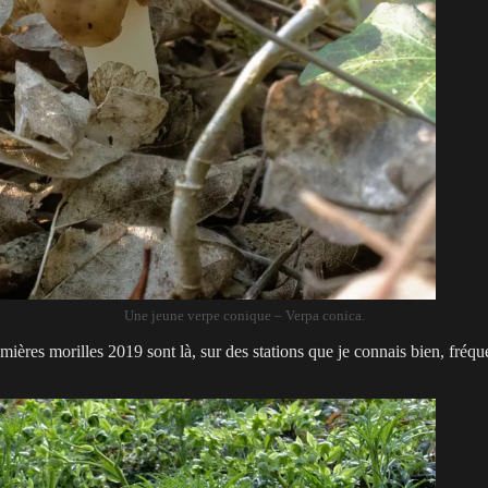
Une jeune verpe conique – Verpa conica.
remières morilles 2019 sont là, sur des stations que je connais bien, fréq