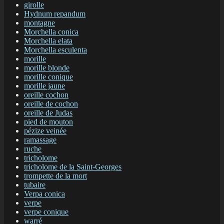
girolle
Hydnum repandum
montagne
Morchella conica
Morchella elata
Morchella esculenta
morille
morille blonde
morille conique
morille jaune
oreille cochon
oreille de cochon
oreille de Judas
pied de mouton
pézize veinée
ramassage
ruche
tricholome
tricholome de la Saint-Georges
trompette de la mort
tubaire
Verpa conica
verpe
verpe conique
warré