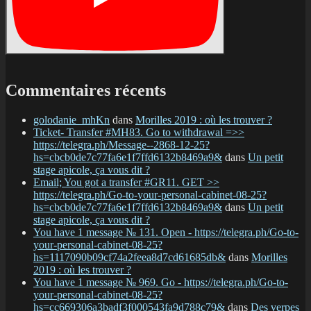
Commentaires récents
golodanie_mhKn
dans
Morilles 2019 : où les trouver ?
Ticket- Transfer #MH83. Go to withdrawal =>>
https://telegra.ph/Message--2868-12-25?
hs=cbcb0de7c77fa6e1f7ffd6132b8469a9&
dans
Un petit
stage apicole, ça vous dit ?
Email; You got a transfer #GR11. GET >>
https://telegra.ph/Go-to-your-personal-cabinet-08-25?
hs=cbcb0de7c77fa6e1f7ffd6132b8469a9&
dans
Un petit
stage apicole, ça vous dit ?
You have 1 message № 131. Open - https://telegra.ph/Go-to-
your-personal-cabinet-08-25?
hs=1117090b09cf74a2feea8d7cd61685db&
dans
Morilles
2019 : où les trouver ?
You have 1 message № 969. Go - https://telegra.ph/Go-to-
your-personal-cabinet-08-25?
hs=cc669306a3badf3f000543fa9d788c79&
dans
Des verpes