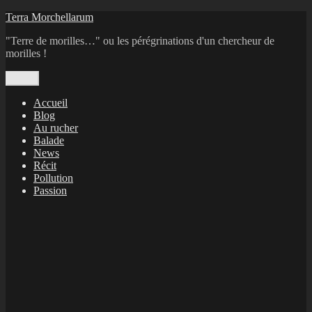
Aller
Terra Morchellarum
au
"Terre de morilles…" ou les pérégrinations d'un chercheur de
contenu
morilles !
Menu
Accueil
Blog
Au rucher
Balade
News
Récit
Pollution
Passion