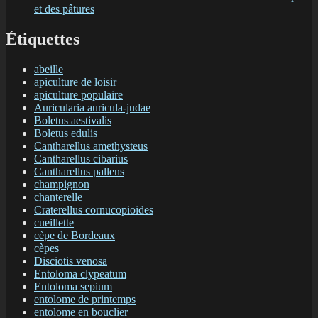
et des pâtures
Étiquettes
abeille
apiculture de loisir
apiculture populaire
Auricularia auricula-judae
Boletus aestivalis
Boletus edulis
Cantharellus amethysteus
Cantharellus cibarius
Cantharellus pallens
champignon
chanterelle
Craterellus cornucopioides
cueillette
cèpe de Bordeaux
cèpes
Disciotis venosa
Entoloma clypeatum
Entoloma sepium
entolome de printemps
entolome en bouclier