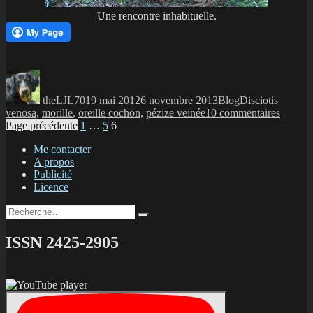
Une rencontre inhabituelle.
Auteur
Publié
Catégories
Étiquettes
le
theLJL70
19 mai 2012
6 novembre 2013
Blog
Disciotis
sur
venosa
,
morille
,
oreille cochon
,
pézize veinée
10 commentaires
Navigation
Page
Page
Page
Oreille
Page précédente
1
…
5
6
de
des
Me contacter
cochon
A propos
articles
bêtes
Publicité
à
Licence
corne
et
Recherche
morille
Recherche
pour :
ISSN 2425-2905