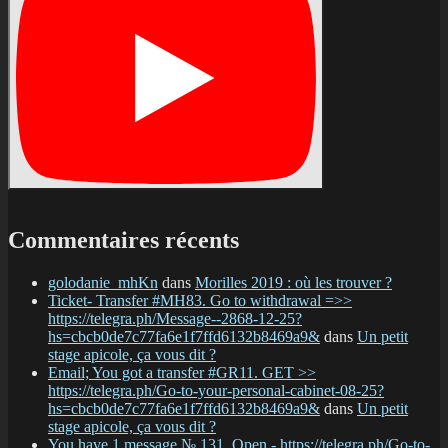
Commentaires récents
golodanie_mhKn
dans
Morilles 2019 : où les trouver ?
Ticket- Transfer #MH83. Go to withdrawal =>>
https://telegra.ph/Message--2868-12-25?
hs=cbcb0de7c77fa6e1f7ffd6132b8469a9&
dans
Un petit
stage apicole, ça vous dit ?
Email; You got a transfer #GR11. GET >>
https://telegra.ph/Go-to-your-personal-cabinet-08-25?
hs=cbcb0de7c77fa6e1f7ffd6132b8469a9&
dans
Un petit
stage apicole, ça vous dit ?
You have 1 message № 131. Open - https://telegra.ph/Go-to-