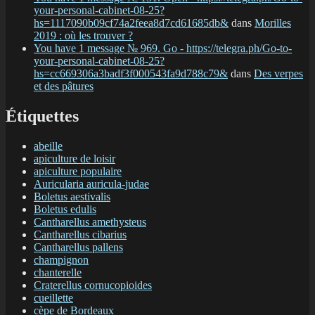
your-personal-cabinet-08-25?
hs=1117090b09cf74a2feea8d7cd61685db&
dans
Morilles
2019 : où les trouver ?
You have 1 message № 969. Go - https://telegra.ph/Go-to-
your-personal-cabinet-08-25?
hs=cc669306a3badf3f000543fa9d788c79&
dans
Des verpes
et des pâtures
Étiquettes
abeille
apiculture de loisir
apiculture populaire
Auricularia auricula-judae
Boletus aestivalis
Boletus edulis
Cantharellus amethysteus
Cantharellus cibarius
Cantharellus pallens
champignon
chanterelle
Craterellus cornucopioides
cueillette
cèpe de Bordeaux