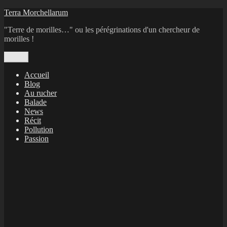
Aller
Terra Morchellarum
au
"Terre de morilles…" ou les pérégrinations d'un chercheur de
contenu
morilles !
Menu
Accueil
Blog
Au rucher
Balade
News
Récit
Pollution
Passion