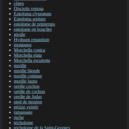
cèpes
Disciotis venosa
Entoloma clypeatum
Entoloma sepium
entolome de printemps
entolome en bouclier
girolle
Hydnum repandum
montagne
Morchella conica
Morchella elata
Morchella esculenta
morille
morille blonde
morille conique
morille jaune
oreille cochon
oreille de cochon
oreille de Judas
pied de mouton
pézize veinée
ramassage
ruche
tricholome
tricholome de la Saint-Georges