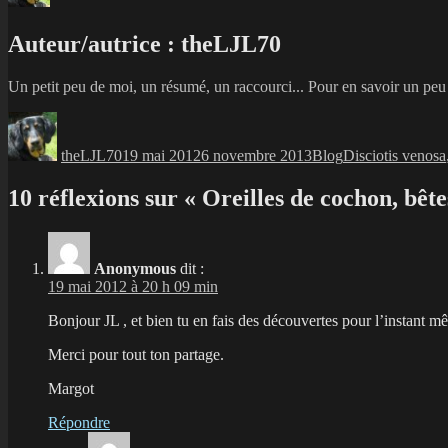
Auteur/autrice :
theLJL70
Un petit peu de moi, un résumé, un raccourci... Pour en savoir un peu p
Auteur
Publié
Catégories
Étiquettes
le
theLJL70
19 mai 2012
6 novembre 2013
Blog
Disciotis venosa
10 réflexions sur « Oreilles de cochon, bête
Anonymous
dit :
19 mai 2012 à 20 h 09 min
Bonjour JL , et bien tu en fais des découvertes pour l’instant 
Merci pour tout ton partage.
Margot
Répondre