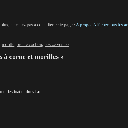
lus, n'hésitez pas à consulter cette page :
A propos
Afficher tous les a
,
morille
,
oreille cochon
,
pézize veinée
s à corne et morilles »
même des inattendues LoL.