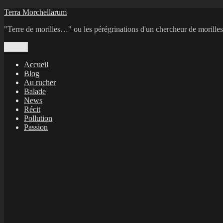
Aller
Terra Morchellarum
au
"Terre de morilles…" ou les pérégrinations d'un chercheur de morilles
contenu
Menu
Accueil
Blog
Au rucher
Balade
News
Récit
Pollution
Passion