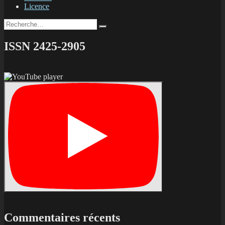
Licence
entolomes
!
Recherche
Recherche
pour :
ISSN 2425-2905
Commentaires récents