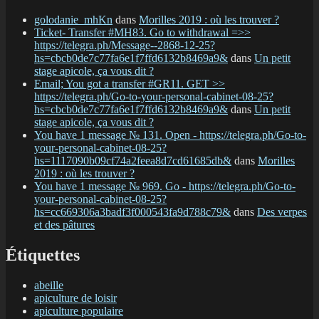
golodanie_mhKn
dans
Morilles 2019 : où les trouver ?
Ticket- Transfer #MH83. Go to withdrawal =>>
https://telegra.ph/Message--2868-12-25?
hs=cbcb0de7c77fa6e1f7ffd6132b8469a9&
dans
Un petit
stage apicole, ça vous dit ?
Email; You got a transfer #GR11. GET >>
https://telegra.ph/Go-to-your-personal-cabinet-08-25?
hs=cbcb0de7c77fa6e1f7ffd6132b8469a9&
dans
Un petit
stage apicole, ça vous dit ?
You have 1 message № 131. Open - https://telegra.ph/Go-to-
your-personal-cabinet-08-25?
hs=1117090b09cf74a2feea8d7cd61685db&
dans
Morilles
2019 : où les trouver ?
You have 1 message № 969. Go - https://telegra.ph/Go-to-
your-personal-cabinet-08-25?
hs=cc669306a3badf3f000543fa9d788c79&
dans
Des verpes
et des pâtures
Étiquettes
abeille
apiculture de loisir
apiculture populaire