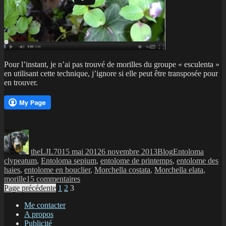
Pour l’instant, je n’ai pas trouvé de morilles du groupe « esculenta »
en utilisant cette technique, j’ignore si elle peut être transposée pour
en trouver.
Auteur
Publié
Catégories
Étiquettes
le
theLJL70
15 mai 2012
6 novembre 2013
Blog
Entoloma
clypeatum
,
Entoloma sepium
,
entolome de printemps
,
entolome des
haies
,
entolome en bouclier
,
Morchella costata
,
Morchella elata
,
sur
morille
15 commentaires
Navigation
Page
Page
Page
Trouver
Page précédente
1
2
3
des
des
Me contacter
morilles
A propos
articles
grâce
Publicité
aux