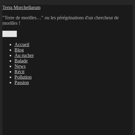
Aller
Terra Morchellarum
au
"Terre de morilles…" ou les pérégrinations d'un chercheur de
contenu
morilles !
Menu
Accueil
Blog
Au rucher
Balade
News
Récit
Pollution
Passion