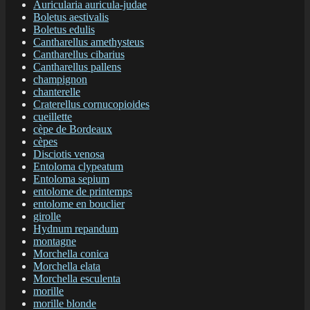
Auricularia auricula-judae
Boletus aestivalis
Boletus edulis
Cantharellus amethysteus
Cantharellus cibarius
Cantharellus pallens
champignon
chanterelle
Craterellus cornucopioides
cueillette
cèpe de Bordeaux
cèpes
Disciotis venosa
Entoloma clypeatum
Entoloma sepium
entolome de printemps
entolome en bouclier
girolle
Hydnum repandum
montagne
Morchella conica
Morchella elata
Morchella esculenta
morille
morille blonde