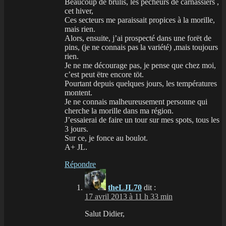
Beaucoup de brulis, les pëcheurs de carnassiers ,
cet hiver,
Ces secteurs me paraissait propices à la morille,
mais rien.
Alors, ensuite, j’ai prospecté dans une forët de
pins, (je ne connais pas la variété) ,mais toujours
rien.
Je ne me décourage pas, je pense que chez moi,
c’est peut ëtre encore töt.
Pourtant depuis quelques jours, les températures
montent.
Je ne connais malheureusement personne qui
cherche la morille dans ma région.
J’essaierai de faire un tour sur mes spots, tous les
3 jours.
Sur ce, je fonce au boulot.
A+ JL.
Répondre
theLJL70
dit :
17 avril 2013 à 11 h 33 min
Salut Didier,