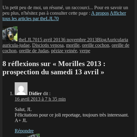
Un petit peu de moi, un résumé, un raccourci... Pour en savoir un
peu plus, n'hésitez pas à consulter cette page :
A propos
Afficher
tous les articles par theLJL70
Auteur
Publié
Catégories
Étiquettes
le
theLJL70
15 avril 2013
6 novembre 2013
Blog
Auricularia
auricula-judae
,
Disciotis venosa
,
morille
,
oreille cochon
,
oreille de
cochon
,
oreille de Judas
,
pézize veinée
,
verpe
8 réflexions sur « Morilles 2013 :
prospection du samedi 13 avril »
Didier
dit :
16 avril 2013 à 7 h 35 min
Salut, JL
Félicitations pour ce joli reportage, toujours très interessant.
A+ JL
Répondre