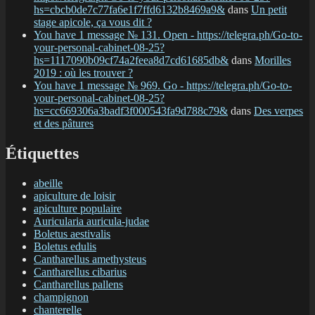
hs=cbcb0de7c77fa6e1f7ffd6132b8469a9&
dans
Un petit
stage apicole, ça vous dit ?
You have 1 message № 131. Open - https://telegra.ph/Go-to-
your-personal-cabinet-08-25?
hs=1117090b09cf74a2feea8d7cd61685db&
dans
Morilles
2019 : où les trouver ?
You have 1 message № 969. Go - https://telegra.ph/Go-to-
your-personal-cabinet-08-25?
hs=cc669306a3badf3f000543fa9d788c79&
dans
Des verpes
et des pâtures
Étiquettes
abeille
apiculture de loisir
apiculture populaire
Auricularia auricula-judae
Boletus aestivalis
Boletus edulis
Cantharellus amethysteus
Cantharellus cibarius
Cantharellus pallens
champignon
chanterelle