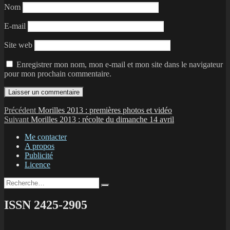
Nom
E-mail
Site web
Enregistrer mon nom, mon e-mail et mon site dans le navigateur
pour mon prochain commentaire.
Navigation
Publication
Précédent
Morilles 2013 : premières photos et vidéo
Publication
précédente :
Suivant
Morilles 2013 : récolte du dimanche 14 avril
de
suivante :
Me contacter
l’article
A propos
Publicité
Licence
Recherche
Recherche
pour :
ISSN 2425-2905