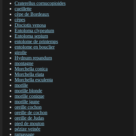
Craterellus cornucopioides
cueillette
cèpe de Bordeaux
cèpes
Disciotis venosa
Entoloma clypeatum
Entoloma sepium
entolome de printemps
entolome en bouclier
girolle
Hydnum repandum
montagne
Morchella conica
Morchella elata
Morchella esculenta
morille
morille blonde
morille conique
morille jaune
oreille cochon
oreille de cochon
oreille de Judas
pied de mouton
pézize veinée
ramassage