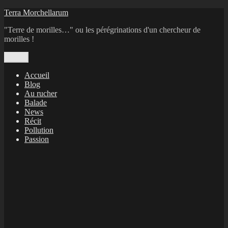
Aller
Terra Morchellarum
au
"Terre de morilles…" ou les pérégrinations d'un chercheur de
contenu
morilles !
Menu
Accueil
Blog
Au rucher
Balade
News
Récit
Pollution
Passion