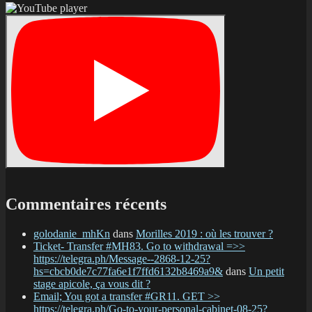
Commentaires récents
golodanie_mhKn
dans
Morilles 2019 : où les trouver ?
Ticket- Transfer #MH83. Go to withdrawal =>>
https://telegra.ph/Message--2868-12-25?
hs=cbcb0de7c77fa6e1f7ffd6132b8469a9&
dans
Un petit
stage apicole, ça vous dit ?
Email; You got a transfer #GR11. GET >>
https://telegra.ph/Go-to-your-personal-cabinet-08-25?