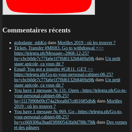
Commentaires récents
golodanie_mhKn
dans
Morilles 2019 : où les trouver ?
Ticket- Transfer #MH83. Go to withdrawal =>>
https://telegra.ph/Message--2868-12-25?
hs=cbcb0de7c77fa6e1f7ffd6132b8469a9&
dans
Un petit
stage apicole, ça vous dit ?
Email; You got a transfer #GR11. GET >>
https://telegra.ph/Go-to-your-personal-cabinet-08-25?
hs=cbcb0de7c77fa6e1f7ffd6132b8469a9&
dans
Un petit
stage apicole, ça vous dit ?
You have 1 message № 131. Open - https://telegra.ph/Go-to-
your-personal-cabinet-08-25?
hs=1117090b09cf74a2feea8d7cd61685db&
dans
Morilles
2019 : où les trouver ?
You have 1 message № 969. Go - https://telegra.ph/Go-to-
your-personal-cabinet-08-25?
hs=cc669306a3badf3f000543fa9d788c79&
dans
Des verpes
et des pâtures