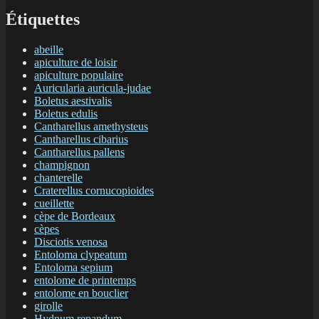
Étiquettes
abeille
apiculture de loisir
apiculture populaire
Auricularia auricula-judae
Boletus aestivalis
Boletus edulis
Cantharellus amethysteus
Cantharellus cibarius
Cantharellus pallens
champignon
chanterelle
Craterellus cornucopioides
cueillette
cèpe de Bordeaux
cèpes
Disciotis venosa
Entoloma clypeatum
Entoloma sepium
entolome de printemps
entolome en bouclier
girolle
Hydnum repandum