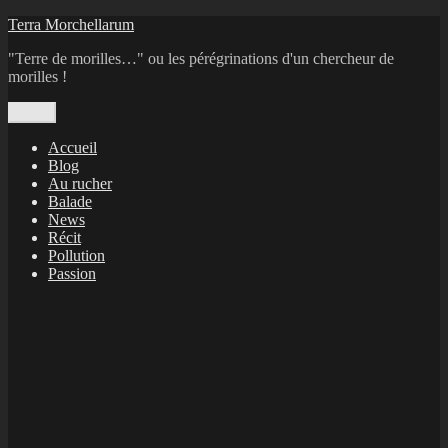
Aller
Terra Morchellarum
au
"Terre de morilles…" ou les pérégrinations d'un chercheur de
contenu
morilles !
Menu
Accueil
Blog
Au rucher
Balade
News
Récit
Pollution
Passion